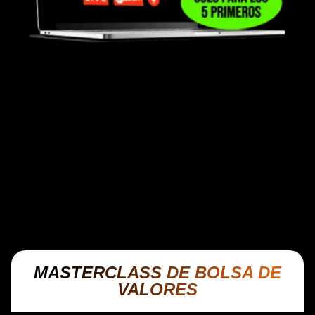
DISPONIBLE PARA 5 PRIMEROS EN
INGRESAR AL PROGRAMA
Recibirás una sesión privada e individual de
evaluación financiera junto a uno de los
mentores especializados del programa,
formados bajo la metodología de inversión y
educación financiera enseñada por Cristian
Arens.
MASTERCLASS DE BOLSA DE
VALORES