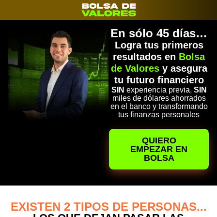
En sólo 45 días…
Logra tus primeros
resultados en
Bolsa
de Valores
y asegura
tu futuro financiero
SIN
experiencia previa,
SIN
miles de dólares ahorrados
en el banco y transformando
tus finanzas personales​
QUIERO
EMPEZAR EN
BOLSA
EXISTEN 2 TIPOS DE PERSONAS...