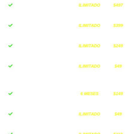
ILIMITADO
$497
Curso completo Bolsa
de Valores
ILIMITADO
$399
Curso completo
Finanzas Inteligentes
ILIMITADO
$249
12 Sesiones de
acompañamiento
ILIMITADO
$49
Guía descargable "20
Caminos para crear
capital"
6 MESES
$149
Grupo Privado de
Inversionistas
ILIMITADO
$49
Plantilla "Ranking de
Inversiones"