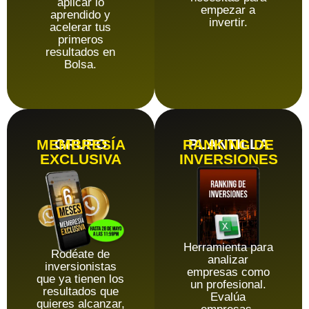
aplicar lo
empezar a
aprendido y
invertir.
acelerar tus
primeros
resultados en
Bolsa.
GRUPO
PLANTILLA
MEMBRESÍA
RANKING DE
EXCLUSIVA
INVERSIONES
Herramienta para
Rodéate de
analizar
inversionistas
empresas como
que ya tienen los
un profesional.
resultados que
Evalúa
quieres alcanzar,