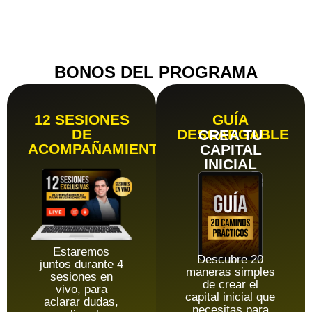
portafolio
diversificado.
BONOS DEL PROGRAMA
12 SESIONES
GUÍA
DE
DESCARGABLE
CREA TU
ACOMPAÑAMIENTO
CAPITAL
INICIAL
Estaremos
Descubre 20
juntos durante 4
maneras simples
sesiones en
de crear el
vivo, para
capital inicial que
aclarar dudas,
necesitas para