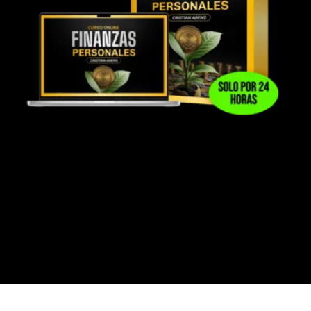
DISPONIBLE PARA COMPRADORES
DENTRO DE LAS PRIMERAS 24 HORAS
Complementa tu aprendizaje en inversiones,
fortalece tus bases financieras, mejora la
organización de tu dinero y desarrolla hábitos
financieros más sólidos antes y durante tu
proceso de inversión