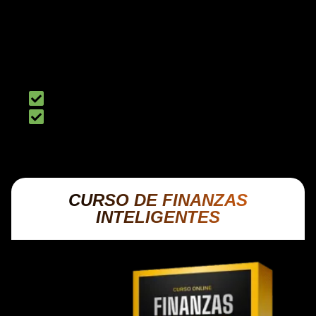
Recibirás gratuitamente una extensión de 6
meses adicionales en dos de los beneficios
principales del programa:
Grupo Privado de Inversionistas en Bolsa
Sesiones de Acompañamiento en Vivo
CURSO DE FINANZAS
INTELIGENTES