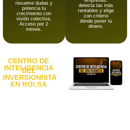
empresas,
resuelve dudas y
detecta las más
potencia tu
rentables y elige
crecimiento con
con criterio
visión colectiva.
dónde poner tu
Acceso por 2
dinero.
meses.
CENTRO DE
INTELIGENCIA
DEL
INVERSIONISTA
EN BOLSA
Podrás observar
cómo inversionistas
analizan compañías,
interpretan
información
financiera, identifican
oportunidades y