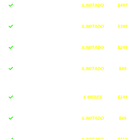
ILIMITADO
$497
Curso completo Bolsa
de Valores
ILIMITADO
$399
Curso completo
Finanzas Inteligentes
ILIMITADO
$249
12 Sesiones de
acompañamiento
ILIMITADO
$49
Guía descargable "20
Caminos para crear
capital"
6 MESES
$149
Grupo Privado de
Inversionistas
ILIMITADO
$49
Plantilla "Ranking de
Inversiones"