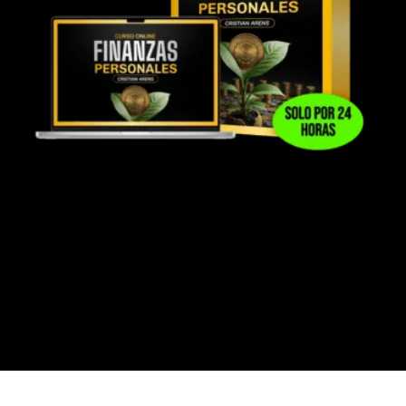
DISPONIBLE PARA COMPRADORES
DENTRO DE LAS PRIMERAS 24 HORAS
Complementa tu aprendizaje en inversiones,
fortalece tus bases financieras, mejora la
organización de tu dinero y desarrolla hábitos
financieros más sólidos antes y durante tu
proceso de inversión