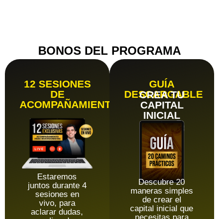
portafolio
diversificado.
BONOS DEL PROGRAMA
12 SESIONES
GUÍA
DE
DESCARGABLE
CREA TU
ACOMPAÑAMIENTO
CAPITAL
INICIAL
Estaremos
Descubre 20
juntos durante 4
maneras simples
sesiones en
de crear el
vivo, para
capital inicial que
aclarar dudas,
necesitas para