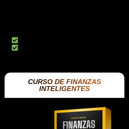
Recibirás gratuitamente una extensión de 6
meses adicionales en dos de los beneficios
principales del programa:
Grupo Privado de Inversionistas en Bolsa
Sesiones de Acompañamiento en Vivo
CURSO DE FINANZAS
INTELIGENTES