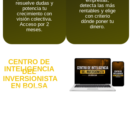
empresas,
resuelve dudas y
detecta las más
potencia tu
rentables y elige
crecimiento con
con criterio
visión colectiva.
dónde poner tu
Acceso por 2
dinero.
meses.
CENTRO DE
INTELIGENCIA
DEL
INVERSIONISTA
EN BOLSA
Podrás observar
cómo inversionistas
analizan compañías,
interpretan
información
financiera, identifican
oportunidades y