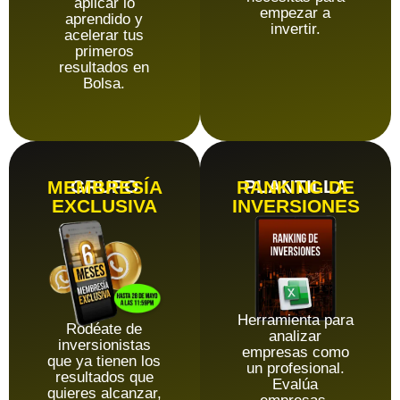
aplicar lo
empezar a
aprendido y
invertir.
acelerar tus
primeros
resultados en
Bolsa.
GRUPO
PLANTILLA
MEMBRESÍA
RANKING DE
EXCLUSIVA
INVERSIONES
Herramienta para
Rodéate de
analizar
inversionistas
empresas como
que ya tienen los
un profesional.
resultados que
Evalúa
quieres alcanzar,