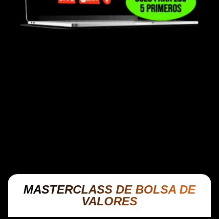
DISPONIBLE PARA 5 PRIMEROS EN
INGRESAR AL PROGRAMA
Recibirás una sesión privada e individual de
evaluación financiera junto a uno de los
mentores especializados del programa,
formados bajo la metodología de inversión y
educación financiera enseñada por Cristian
Arens.
MASTERCLASS DE BOLSA DE
VALORES