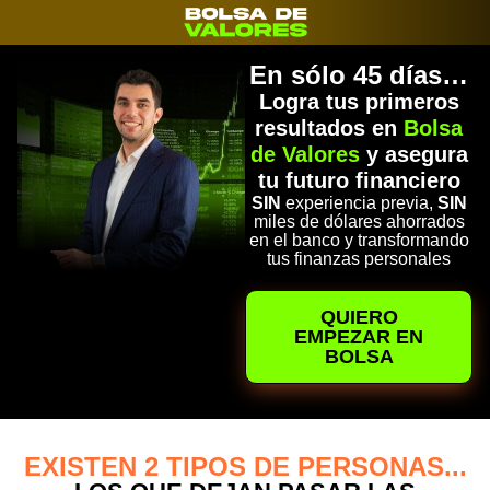
En sólo 45 días…
Logra tus primeros
resultados en
Bolsa
de Valores
y asegura
tu futuro financiero
SIN
experiencia previa,
SIN
miles de dólares ahorrados
en el banco y transformando
tus finanzas personales​
QUIERO
EMPEZAR EN
BOLSA
EXISTEN 2 TIPOS DE PERSONAS...