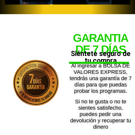
GARANTIA
DE 7 DÍAS
Siéntete seguro de
tu compra
Al ingresar a BOLSA DE
VALORES EXPRESS,
tendrás una garantía de 7
días para que puedas
probar los programas.
Si no te gusta o no te
sientes satisfecho,
puedes pedir una
devolución y recuperar tu
dinero