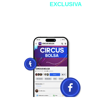
Comunidad
EXCLUSIVA
de
Facebook
Grupo exclusivo de alumnos que nos acompañan
desde 2020, que iniciaron desde el mismo lugar
que tú y ahora cuentan con resultados
sorprendentes. Crea conexión con inversionistas
reales.