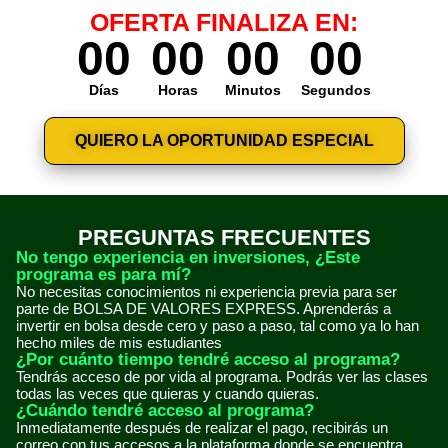
OFERTA FINALIZA EN:
00
00
00
00
Días
Horas
Minutos
Segundos
QUIERO LA OPORTUNIDAD ESPECIAL
PREGUNTAS FRECUENTES
No tengo experiencia en inversiones, ¿Este
programa es para mí?
No necesitas conocimientos ni experiencia previa para ser
parte de BOLSA DE VALORES EXPRESS. Aprenderás a
invertir en bolsa desde cero y paso a paso, tal como ya lo han
hecho miles de mis estudiantes
¿Por cuánto tiempo tendré acceso al programa?
Tendrás acceso de por vida al programa. Podrás ver las clases
todas las veces que quieras y cuando quieras.
¿Cuándo tendré acceso al programa?
Inmediatamente después de realizar el pago, recibirás un
correo con tus accesos a la plataforma donde se encuentra