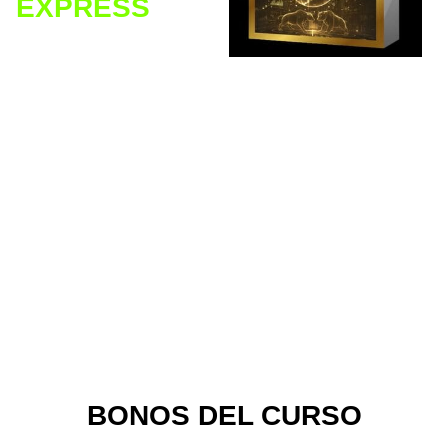
EXPRESS
El curso simplificado
que te dará los
conceptos
fundamentales desde
cero para que
aprendas los
principales pasos a
seguir para invertir
por primera vez en
Bolsa de Valores, tal
como lo hacen los
grandes y famosos
inversionistas.
BONOS DEL CURSO