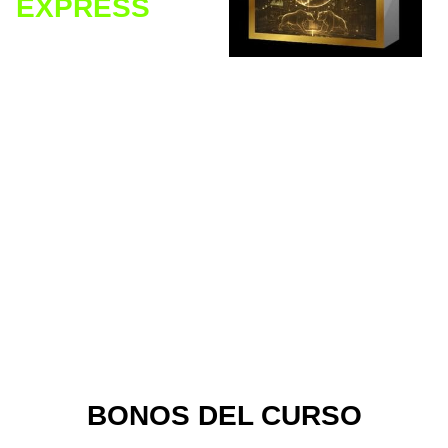
EXPRESS
El curso simplificado
que te dará los
conceptos
fundamentales desde
cero para que
aprendas los
principales pasos a
seguir para invertir
por primera vez en
Bolsa de Valores, tal
como lo hacen los
grandes y famosos
inversionistas.
BONOS DEL CURSO