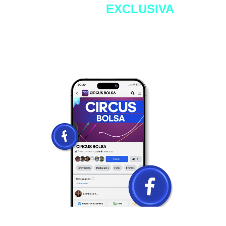
Comunidad
EXCLUSIVA
de
Facebook
Grupo exclusivo de alumnos que nos acompañan
desde 2020, que iniciaron desde el mismo lugar
que tú y ahora cuentan con resultados
sorprendentes. Crea conexión con inversionistas
reales.