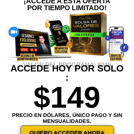
¡ACCEDE A ESTA OFERTA
POR TIEMPO LIMITADO!
VALOR DEL PROGRAMA:
$249
ACCEDE HOY POR SOLO
:
$149
PRECIO EN DÓLARES, ÚNICO PAGO Y SIN
MENSUALIDADES.
QUIERO ACCEDER AHORA