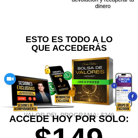
dinero
ESTO ES TODO A LO
QUE ACCEDERÁS
VALOR DEL PROGRAMA:
$249
ACCEDE HOY POR SOLO: