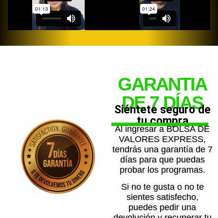
GARANTIA
DE 7 DÍAS
Siéntete seguro de
tu compra
Al ingresar a BOLSA DE
VALORES EXPRESS,
tendrás una garantía de 7
días para que puedas
probar los programas.
Si no te gusta o no te
sientes satisfecho,
puedes pedir una
devolución y recuperar tu