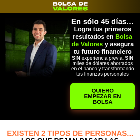
En sólo 45 días…
Logra tus primeros
resultados en
Bolsa
de Valores
y asegura
tu futuro financiero
SIN
experiencia previa,
SIN
miles de dólares ahorrados
en el banco y transformando
tus finanzas personales​
QUIERO
EMPEZAR EN
BOLSA
EXISTEN 2 TIPOS DE PERSONAS...