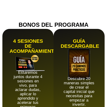
portafolio
diversificado.
BONOS DEL PROGRAMA
4 SESIONES
GUÍA
DE
DESCARGABLE
ACOMPAÑAMIENTO
Estaremos
juntos durante 4
Descubre 20
sesiones en
maneras simples
vivo, para
de crear el
aclarar dudas,
capital inicial que
aplicar lo
necesitas para
aprendido y
empezar a
acelerar tus
invertir.
primeros