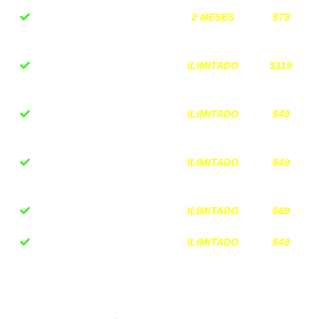
2 MESES
$79
Grupo Membresía
Exclusiva
ILIMITADO
$119
Workshop Mentalidad
Inversionista
ILIMITADO
$49
Plantilla "Ranking de
Inversiones"
ILIMITADO
$49
Grabación Circum
Experiencia 2025
ILIMITADO
$69
Bono secreto 1
ILIMITADO
$49
Bono secreto 2
VALOR DE TODO EL PROGRAMA