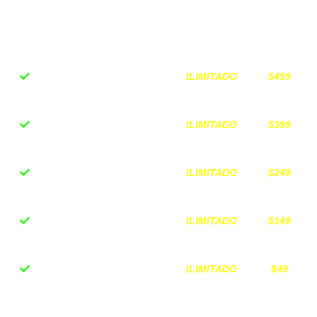
EN RESUMEN
, ESTO ES TODO A
LO QUE ACCEDERÁS
ILIMITADO
$499
Curso completo Bolsa
de Valores
ILIMITADO
$399
Curso completo
Finanzas Inteligentes
ILIMITADO
$249
Curso integral Circus
Paradigma
ILIMITADO
$149
4 Sesiones de
acompañamiento
ILIMITADO
$49
Guía descargable "20
Caminos para crear
capital"