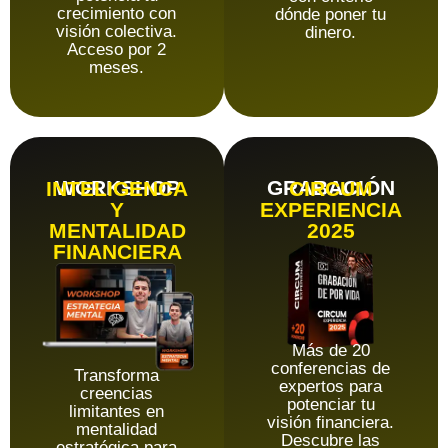
crecimiento con
dónde poner tu
visión colectiva.
dinero.
Acceso por 2
meses.
WORKSHOP
GRABACIÓN
INTELIGENCA
CIRCUM
Y
EXPERIENCIA
MENTALIDAD
2025
FINANCIERA
Más de 20
conferencias de
Transforma
expertos para
creencias
potenciar tu
limitantes en
visión financiera.
mentalidad
Descubre las
estratégica para