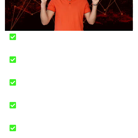
Acceso de por vida a las actualizaciones del
programa
Plantillas para reducir los tiempos de gestión
de tus inversiones, ingresos y finanzas.
Acceso de por vida a la Comunidad
exclusiva de Facebook
Oportunidad de networking con otros
inversionistas
Acceso de por vida al canal de soporte y
atención para los alumnos