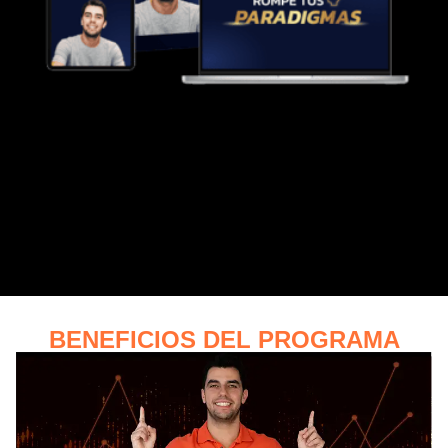
DISPONIBLE SOLO POR LAS PRIMERAS
24 HORAS
El acelerador del cambio mental necesario
para invertir con éxito. Aprende a pensar como
los inversionistas que realmente generan
ingresos.
BENEFICIOS DEL PROGRAMA