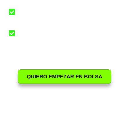
Accesos a descuentos exclusivos para
eventos presenciales y virtuales
Acceso por 2 meses para acelerar tu
proceso gracias a las 4 sesiones de
acompañamiento en vivo donde resolverás
todas tus dudas.
QUIERO EMPEZAR EN BOLSA
ESTA ES UNA OFERTA POR
TIEMPO LIMITADO