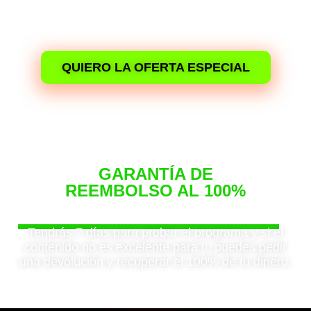
Días
Horas
Minutos
Segundos
QUIERO LA OFERTA ESPECIAL
GARANTÍA DE
REEMBOLSO AL 100%
Siéntete seguro de tu compra
Tendrás 7 días para probar el programa y si el
contenido no es excelente para ti, puedes pedir
una devolución y recuperar el 100% de tu dinero.