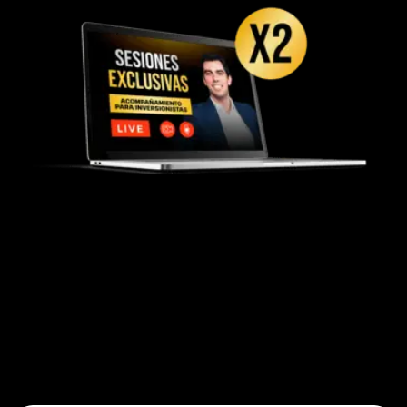
DISPONIBLE PARA 30 PRIMEROS EN
INGRESAR AL PROGRAMA
Si estás entre los primeros 30 en unirte,
vas
a tener acceso a
4 sesiones adicionales
de
acompañamiento para acelerar tus resultados
como inversionista.