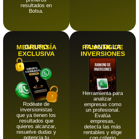
resultados en
Bolsa.
GRUPO
PLANTILLA
MEMBRESÍA
RANKING DE
EXCLUSIVA
INVERSIONES
Herramienta para
analizar
Rodéate de
empresas como
inversionistas
un profesional.
que ya tienen los
Evalúa
resultados que
empresas,
quieres alcanzar,
detecta las más
resuelve dudas y
rentables y elige
potencia tu
con criterio