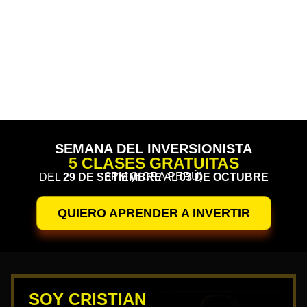
para registrarte a las 5 clases gratuitas, porque
cerraremos la página en cuanto se llenen los cupos.
00
00
00
00
Días
Horas
Minutos
Segundos
SEMANA DEL INVERSIONISTA
5 CLASES GRATUITAS
8PM (HORA PERÚ)
DEL
29 DE SETIEMBRE
AL
03 DE OCTUBRE
QUIERO APRENDER A INVERTIR
SOY CRISTIAN