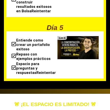
construir
resultados exitosos
en BolsaReintentar
Día 5
Entiende como
crear un portafolio
exitoso
Repaso con
ejemplos prácticos
Espacio para
preguntas y
respuestasReintentar
🚨 ¡EL ESPACIO ES LIMITADO! 🚨
Es muy probable que esta sea tu única oportunidad