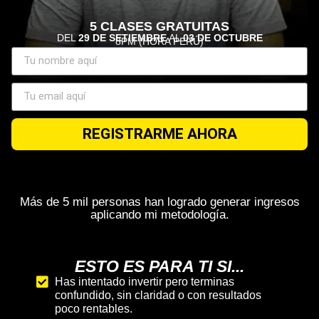
5 CLASES GRATUITAS
DEL
29 DE SETIEMBRE
AL
03 DE OCTUBRE
8PM (HORA PERÚ)
REGISTRARME AHORA
Más de 5 mil personas han logrado generar ingresos
aplicando mi metodología.
ESTO ES PARA TI SI...
Has intentado invertir pero terminas
confundido, sin claridad o con resultados
poco rentables.