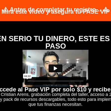
⚠️ Antes de completar tu registro... ⚠️
Mira este video y asegura tu PASE VIP
EN SERIO TU DINERO, ESTE ES
PASO
ccede al Pase VIP por solo $10 y recibe.
istian Arens, grabación completa del taller, acceso a 2 
 y pack de recursos descargables, todo esto para impleme
que tus finanzas necesitan.