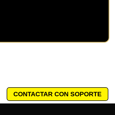
⚠️ Importante ⚠️
blemas para ingresar al grupo gratuito o para real
tu pase VIP contáctate con nuestro equipo de sopo
CONTACTAR CON SOPORTE