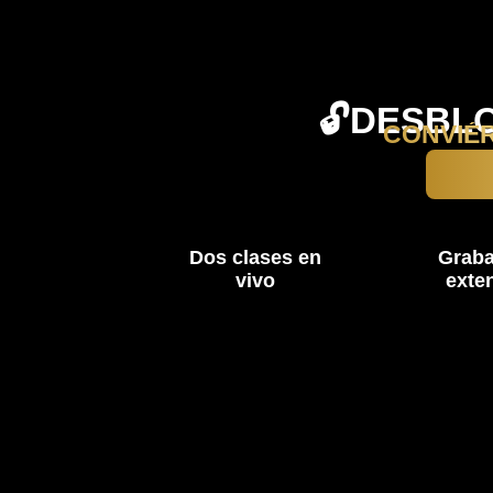
🔓DESBL
CONVIÉ
Dos clases en
Graba
vivo
exte