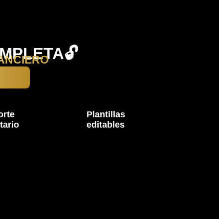
MPLETA🔓
ANCIERO
orte
Plantillas
tario
editables