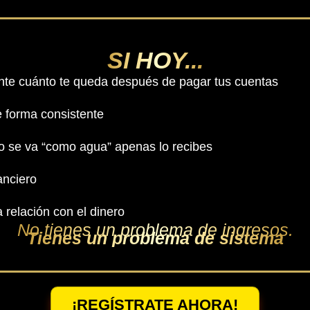
SI HOY...
te cuánto te queda después de pagar tus cuentas
e forma consistente
ro se va “como agua” apenas lo recibes
anciero
 relación con el dinero
No tienes un problema de ingresos.
Tienes un problema de sistema
¡REGÍSTRATE AHORA!