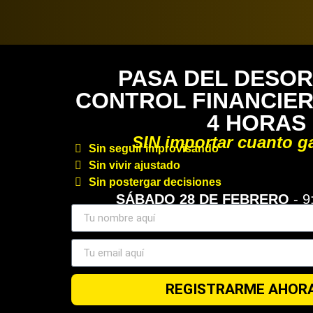
PASA DEL DESOR
CONTROL FINANCIER
4 HORAS
SIN importar cuanto g
Sin seguir improvisando
Sin vivir ajustado
Sin postergar decisiones
SÁBADO 28 DE FEBRERO
- 9
REGISTRARME AHOR