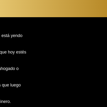
e está yendo
nque hoy estés
 ahogado o
s que luego
inero.