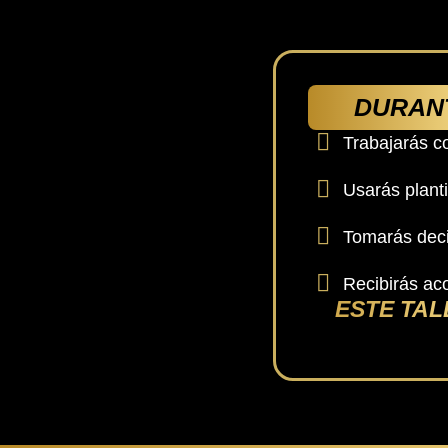
DURANT
Trabajarás c
Usarás planti
Tomarás deci
Recibirás a
ESTE TAL