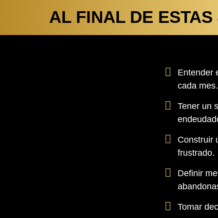
AL FINAL DE ESTAS
Entender 
cada mes.
Tener un s
endeudado
Construir 
frustrado.
Definir me
abandona
Tomar deci