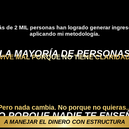
s de 2 MIL personas han logrado generar ingre
aplicando mi metodología.
LA MAYORÍA DE PERSONA
VIVE MAL PORQUE NO TIENE CLARIDA
Pero nada cambia. No porque no quieras..
O PORQUE NADIE TE ENSEÑ
A MANEJAR EL DINERO CON ESTRUCTURA