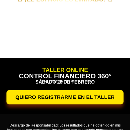
Es muy probable que esta sea tu única oportunidad para
registrarte a
CONTROL FINANCIERO 360°
, porque
cerraremos la página en cuanto se llenen los cupos.
00
00
00
00
Días
Horas
Minutos
Segundos
TALLER ONLINE
CONTROL FINANCIERO 360°
9:30 AM (HORA PERÚ)
SÁBADO 28 DE FEBRERO
QUIERO REGISTRARME EN EL TALLER
Descargo de Responsabilidad: Los resultados que he obtenido en mis