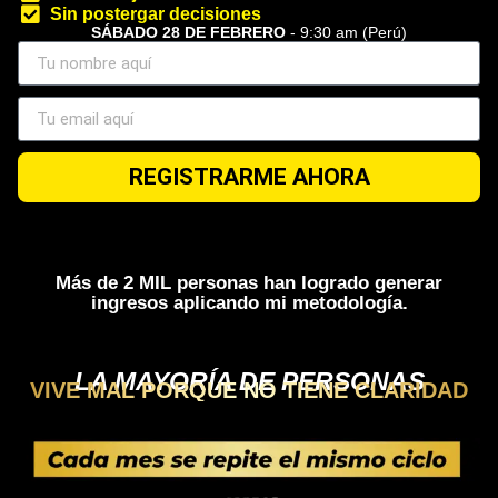
Sin postergar decisiones
SÁBADO 28 DE FEBRERO
- 9:30 am (Perú)
REGISTRARME AHORA
Más de 2 MIL personas han logrado generar
ingresos aplicando mi metodología.
LA MAYORÍA DE PERSONAS
VIVE MAL PORQUE NO TIENE CLARIDAD