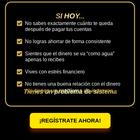
SI HOY...
No sabes exactamente cuánto te queda
después de pagar tus cuentas
No logras ahorrar de forma consistente
Sientes que el dinero se va “como agua”
apenas lo recibes
Vives con estrés financiero
No tienes una buena relación con el dinero
No tienes un problema de ingresos.
Tienes un problema de sistema
¡REGÍSTRATE AHORA!