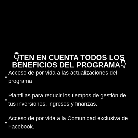
los referentes más reconocidos en educación
inmobiliaria en Latinoamérica.
En esta masterclass exclusiva te revelará
cómo identificar oportunidades rentables,
evitar errores comunes y construir patrimonio
desde cero, incluso si hoy no tienes
experiencia.
👇TEN EN CUENTA TODOS LOS
BENEFICIOS DEL PROGRAMA👇
Acceso de por vida a las actualizaciones del
programa
Plantillas para reducir los tiempos de gestión de
tus inversiones, ingresos y finanzas.
Acceso de por vida a la Comunidad exclusiva de
Facebook.