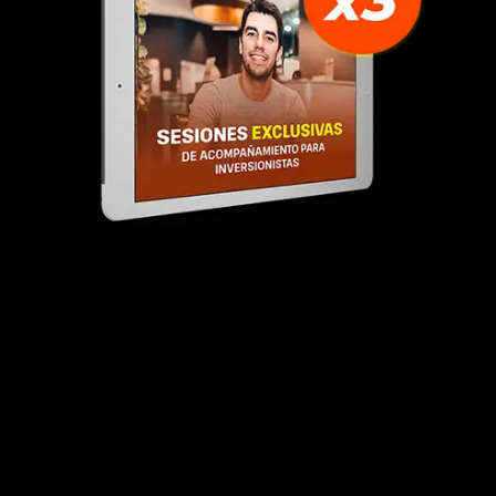
Multiplica X3 las sesiones de
acompañamiento
Si estás entre los primeros 50 en unirte,
vas
a tener acceso a el
triple de sesiones
conmigo.
Quiero acompañarte de cerca para resolver
tus dudas, g
uiarte en tus decisiones
y
asegurarme de que apliques lo aprendido con
claridad y resultados.