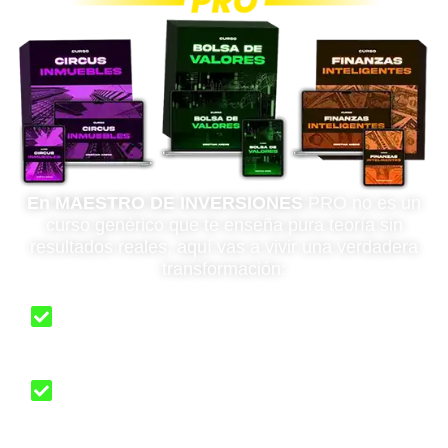
En MAESTRO DE INVERSIONES
PRO no es un
curso genérico que te enseña pura teoría sin
resultados reales, aquí vas a vivir una verdadera
transformación:
Tendrás total claridad sobre cómo y dónde
invertir, proteger y multiplicar tu dinero
Entenderás cómo funciona la bolsa y los
bienes raíces desde cero, aunque hoy no
sepas nada de finanzas.