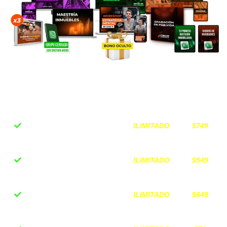
EN RESUMEN
, ESTO ES TODO A
LO QUE ACCEDERÁS
ILIMITADO
$749
Curso completo Bolsa
de Valores
ILIMITADO
$549
Curso completo
Finanzas Inteligentes
ILIMITADO
$649
Curso completo de
Inmueble