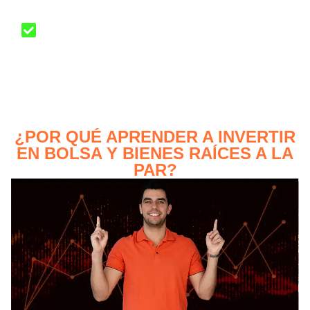
Aprenderás a crear un portafolio rentable,
fácil de gestionar y alineado con tus
objetivos personales
¿POR QUÉ APRENDER A INVERTIR
EN BOLSA Y BIENES RAÍCES A LA
PAR?