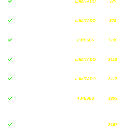
ILIMITADO
$79
Plantilla "Ranking de
Inversiones"
ILIMITADO
$79
Plantilla "Tu Primera
Inversión Inmobiliaria"
2 MESES
$189
Grupo cerrado de
Inversionistas
ILIMITADO
$119
Grabación Circum
Experiencia 2025
ILIMITADO
$117
Workshop
EN VIVO
"Estrategia Mental"
4 MESES
$299
MULTIPLICADOR
(multiplica x3 los bonos
limitados)
$167
MasterClasee Inversión