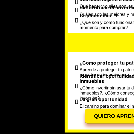
Qué hacer y cuáles son las
Plataformas de inversi
Cuáles son las mejores y má
Cripmonedas
¿Qué son y cómo funcionan?
momento para comprar?
¿Como proteger tu pat
Aprende a proteger tu patr
maestro de inversiones
Identificar oportunida
Inmuebles
¿Cómo invertir sin usar tu
inmuebles?, ¿Cómo consegui
inversión?
La gran oportunidad
El camino para dominar el 
QUIERO APREN