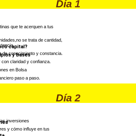
Día 1
utinas que te acerquen a tus
nidades,no se trata de cantidad,
tancia.
co capital?
no de conocimiento y constancia.
ipios y bases
con claridad y confianza.
ones en Bolsa
anciero paso a paso.
Día 2
las inversiones
ones
eres y cómo influye en tus
ta