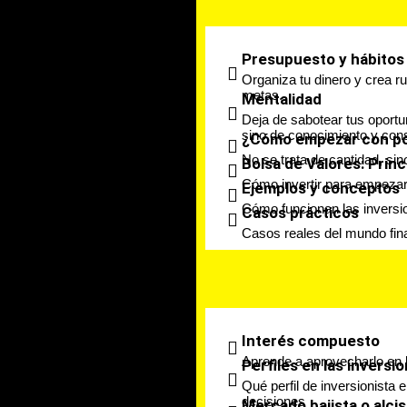
Presupuesto y hábitos
Organiza tu dinero y crea r
metas.
Mentalidad
Deja de sabotear tus oportu
sino de conocimiento y cons
¿Cómo empezar con po
No se trata de cantidad, si
Bolsa de Valores: Princ
Cómo invertir para empezar 
Ejemplos y conceptos
Cómo funcionan las inversi
Casos prácticos
Casos reales del mundo fin
Interés compuesto
Aprende a aprovecharlo en 
Perfiles en las inversi
Qué perfil de inversionista 
decisiones
Mercado bajista o alcis