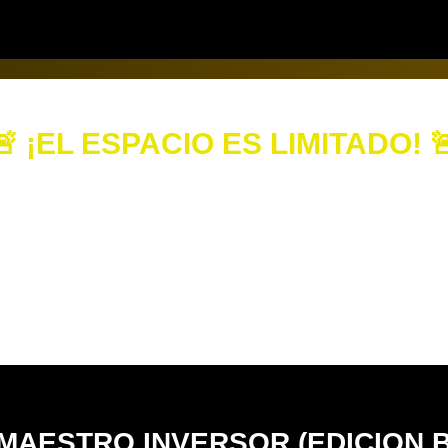
🚨 ¡EL ESPACIO ES LIMITADO! 
 esta sea tu única oportunidad para registrarte a las
que cerraremos la página en cuanto se llenen los cu
Días
Horas
Minutos
Segundos
MAESTRO INVERSOR (EDICION 