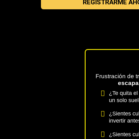
REGISTRARME AH
Frustración de t
escapa
¿Te quita e
un solo sue
¿Sientes cu
invertir ant
¿Sientes cu