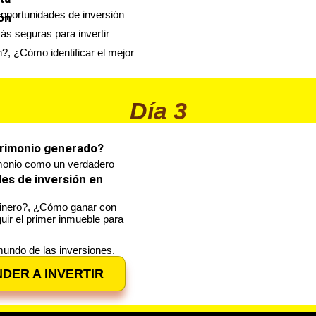
 oportunidades de inversión
ón
s seguras para invertir
, ¿Cómo identificar el mejor
Día 3
rimonio generado?
imonio como un verdadero
des de inversión en
 dinero?, ¿Cómo ganar con
r el primer inmueble para
mundo de las inversiones.
DER A INVERTIR