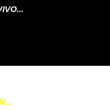
IVO...
 🚨
cupos.
...