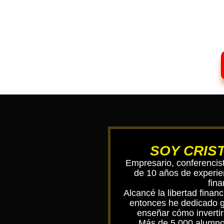
SOY CRIS
Empresario, conferencist
de 10 años de experie
fina
Alcancé la libertad finan
entonces he dedicado g
enseñar cómo invertir
Más de 5 000 alumno