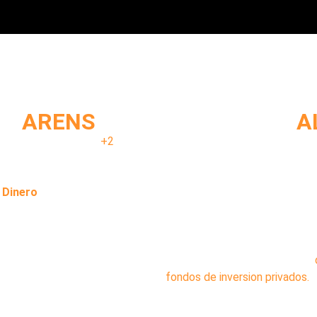
IENES SERÁN LOS PONEN
AN
ARENS
DANTE
A
os de experiencia y
+2
Responsable de llevar a Cristi
lica finanzas con transparencia
Warren Buffet, y profesor de C
cia real.
universitaria.
 Dinero
y fundador del
Licenciado en Economía por la 
Joven.
(1990) y Master en Dirección 
Universidad de Piura (1999).
Director en Andino Investment
de Omaha Inversiones (2008),
fondos de inversion privados.