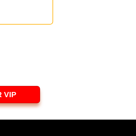
ción...
 VIP