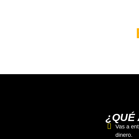
ES
¿QUÉ 
Vas a ent
dinero.