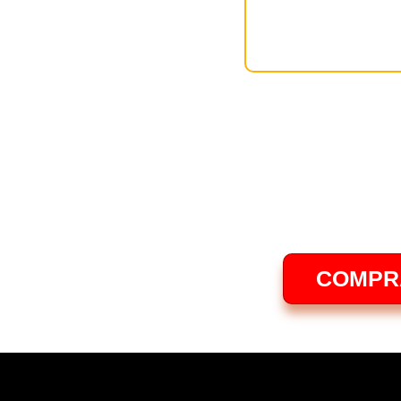
-Warren Bu
Es mom
COMPR