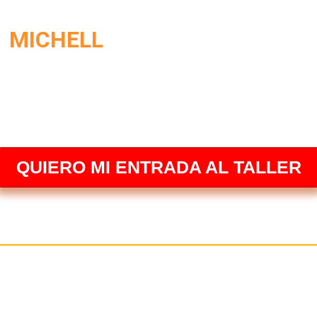
L
MICHELL
iene más de 23 años haciendo
reconocido por construir
, propósito y visión de largo
QUIERO MI ENTRADA AL TALLER
a tus habilidades y aumenta tu valor. 
 generar riqueza a largo plazo.»