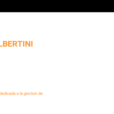
TES?
LBERTINI
an Arens al encuentro con
ristian en su etapa
Universidad del Pacifico
de Empresas por la
 Holding y Managing partner
dedicada a la gestion de