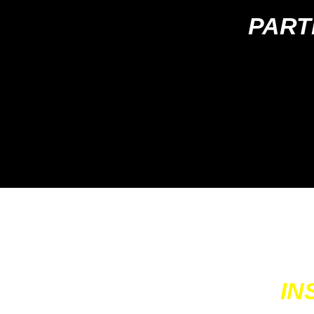
PARTI
🚨
Cerra
IN