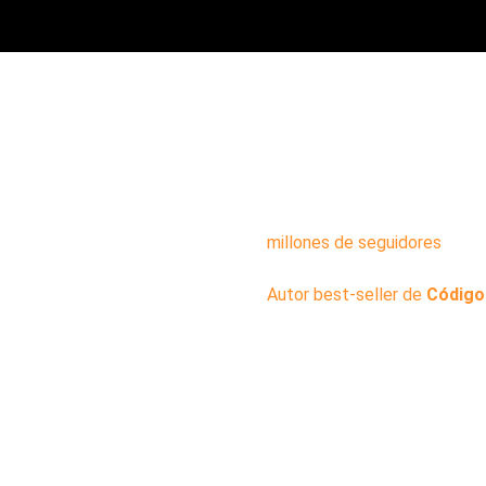
¿QU
CRISTI
Empresario con más de 10 añ
millones de seguidores
, exp
y propósito desde la experien
Autor best-seller de
Código
proyecto educativo Invertir 