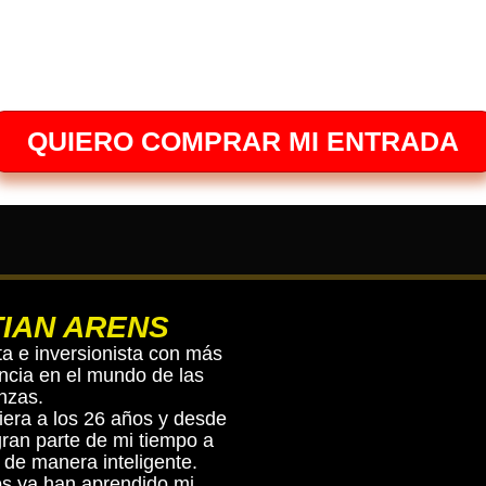
Días
Horas
Minutos
Segundos
QUIERO COMPRAR MI ENTRADA
TIAN ARENS
a e inversionista con más
ncia en el mundo de las
nzas.
ciera a los 26 años y desde
ran parte de mi tiempo a
 de manera inteligente.
s ya han aprendido mi