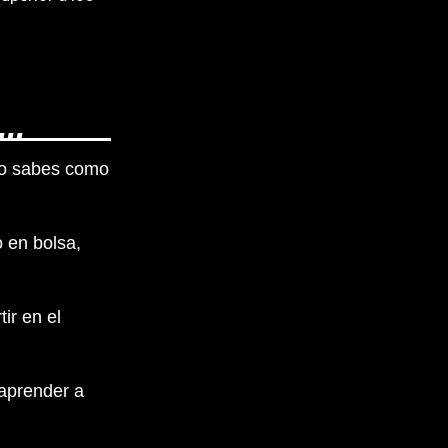
..
 no sabes como
 en bolsa,
ir en el
 aprender a