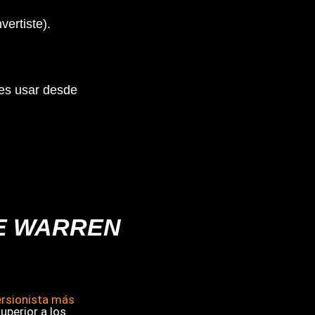
vertiste).
des usar desde
DE WARREN
ersionista más
uperior a los