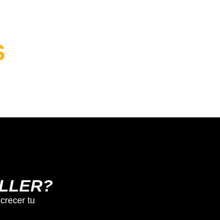
S
RAR
ALLER?
crecer tu