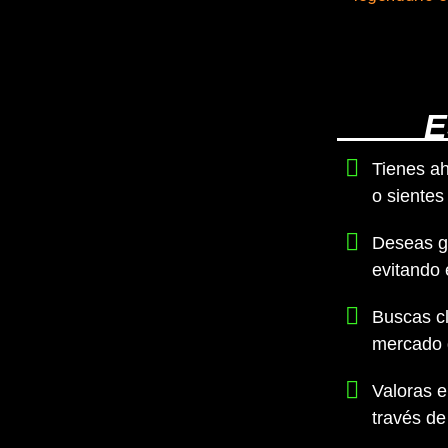
E
Tienes ah
o sientes
Deseas ge
evitando 
Buscas cl
mercado d
Valoras e
través de