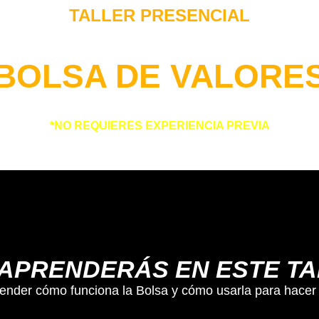
TALLER PRESENCIAL
DEL AHORRO A LA INVERSIÓN:
BOLSA DE VALORE
TRATEGIAS PARA A EMPEZAR A INVERTIR Y GENE
INGRESOS RESIDUALES
*NO REQUIERES EXPERIENCIA PREVIA
APRENDERÁS EN ESTE T
ender cómo funciona la Bolsa y cómo usarla para hacer 