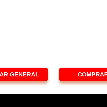
ffet-
ento de invertir en tu educa
AR GENERAL
COMPRAR