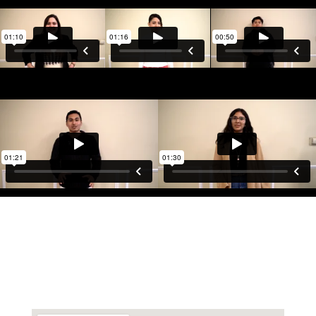
¿DÓNDE SERÁ EL ENCUENTRO?
HOTEL JOSE ANTONINO - Calle Bellavista 133,
Miraflores, Lima