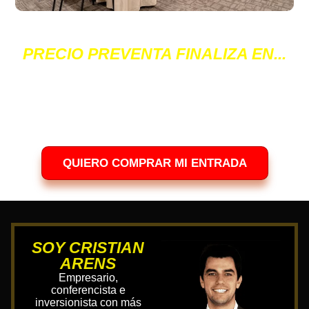
Compra tus entradas ahora mismo y aprovecha el
precio PREVENTA. Cerraremos la página en cuanto se
llenen los cupos.
PRECIO PREVENTA FINALIZA EN...
00
00
00
00
Días
Horas
Minutos
Segundos
QUIERO COMPRAR MI ENTRADA
SOY CRISTIAN
ARENS
Empresario,
conferencista e
inversionista con más