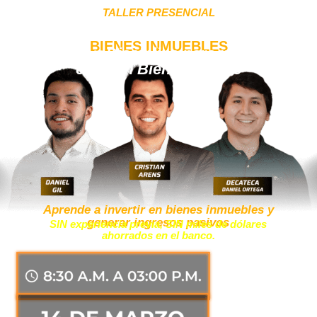
TALLER PRESENCIAL
BIENES INMUEBLES
Estrategia y Disciplina para invertir con
éxito en Bienes Raíces
Aprende a invertir en bienes inmuebles y
generar ingresos pasivos
SIN experiencia previa, SIN miles de dólares
ahorrados en el banco.