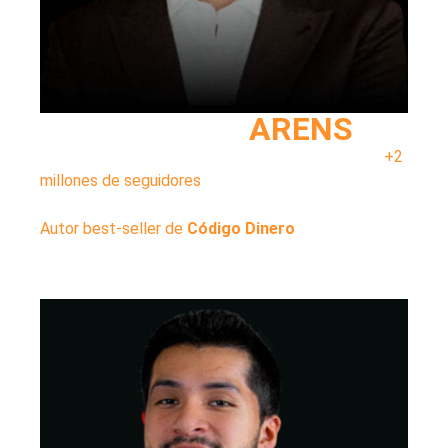
CRISTIAN
ARENS
Empresario con más de 10 años de experiencia y
+2
millones de seguidores
, explica finanzas con
transparencia y propósito desde la experiencia real.
Autor best-seller de
Código Dinero
y fundador del
proyecto educativo Invertir Joven.