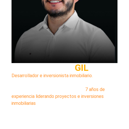
DANIEL
GIL
Desarrollador e inversionista inmobiliario.
Máster en
Dirección Inmobiliaria (MDI). Fundador de JGIL
Inversiones y Noura Inmobiliaria, con
7 años de
experiencia liderando proyectos e inversiones
inmobiliarias
a nivel nacional.
Hoy comparte su visión y experiencia para ayudar a
más personas a tomar mejores decisiones en sus
inversiones inmobiliarias.